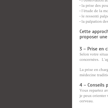
• l’observation a
• la prise des p
• l’étude de la mo
• le ressenti pal
• la palpation d
Cette approch
proposer une 
3 – Prise en 
Selon votre situat
concernées. L’app
La prise en charg
médecine traditi
4 – Conseils 
Vous repartez av
je peux orienter
cerveau.