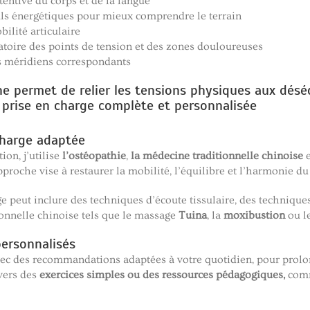
ttentive du corps et de la langue
ouls énergétiques pour mieux comprendre le terrain
bilité articulaire
patoire des points de tension et des zones douloureuses
es méridiens correspondants
e permet de relier les tensions physiques aux déséq
prise en charge complète et personnalisée
charge adaptée
ion, j’utilise
l’ostéopathie
,
la médecine traditionnelle chinoise
e
roche vise à restaurer la mobilité, l’équilibre et l’harmonie du
e peut inclure des techniques d’écoute tissulaire, des technique
onnelle chinoise tels que le massage
Tuina
, la
moxibustion
ou l
personnalisés
ec des recommandations adaptées à votre quotidien, pour prolonge
 vers des
exercices simples ou des ressources pédagogiques,
comm