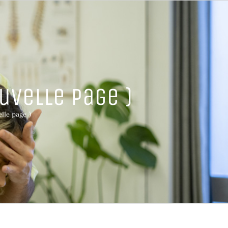
uvelle page )
lle page )