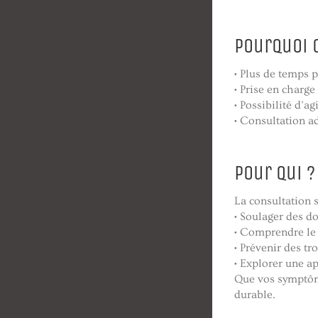
Pourquoi 
• Plus de temps 
• Prise en charg
• Possibilité d’a
• Consultation a
Pour qui ?
La consultation s
• Soulager des d
• Comprendre le
• Prévenir des tr
• Explorer une a
Que vos symptôme
durable.