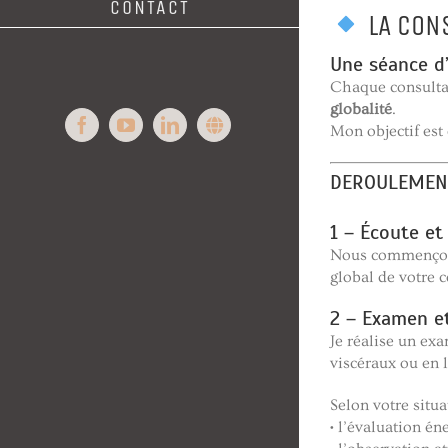
CONTACT
LA CON
Une séance d’
Chaque consulta
globalité
.
Mon objectif est
Facebook
YouTube
LinkedIn
Syntoni
DEROULEMENT
1 – Écoute et
Nous commençons 
global de votre c
2 – Examen e
Je réalise un exa
viscéraux ou en 
Selon votre situ
• l’évaluation é