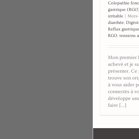
Colopathie fonc
gastrique (RGO
irritable
|
Mots-
diarrhée
,
Digést
Reflux gastriqu
RGO
,
tensions 
Mon premier l
achevé et je s
présenter. Ce 
trouve son or
à vous aider 
connectés à vo
développe une
faire [...]