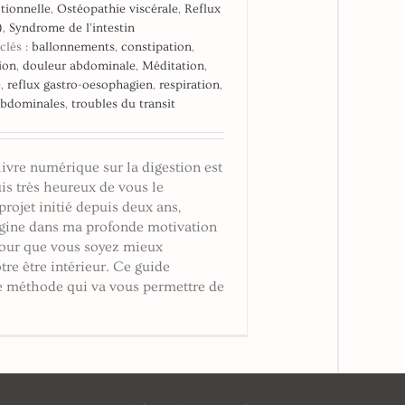
tionnelle
,
Ostéopathie viscérale
,
Reflux
)
,
Syndrome de l'intestin
clés :
ballonnements
,
constipation
,
ion
,
douleur abdominale
,
Méditation
,
e
,
reflux gastro-oesophagien
,
respiration
,
abdominales
,
troubles du transit
ivre numérique sur la digestion est
uis très heureux de vous le
projet initié depuis deux ans,
igine dans ma profonde motivation
pour que vous soyez mieux
tre être intérieur. Ce guide
 méthode qui va vous permettre de