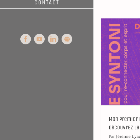
CONTACT
Facebook
YouTube
LinkedIn
Syntoni
Mon premier l
découvrez la
Par
Jérémie Lya