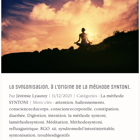
La syntonisation, à l’origine de la méthode SYNTONI.
Par
Jérémie Lyautey
|
11/12/2023
|
Catégories :
La méthode
SYNTONI
|
Mots-clés :
attention
,
ballonnements
,
consciencecducorps
,
consciencecorporelle
,
constipation
,
diarrhée
,
Digéstion
,
intention
,
la méthode syntoni
,
laméthodesyntoni
,
Méditation
,
Méthodesyntoni
,
refluxgastrique
,
RGO
,
sii
,
syndromedel'intestinirritable
,
syntonisation
,
troublesdigestifs