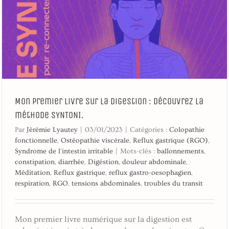
Mon premier livre sur la digestion : découvrez la
méthode SYNTONI.
Par
Jérémie Lyautey
|
03/01/2023
|
Catégories :
Colopathie
fonctionnelle
,
Ostéopathie viscérale
,
Reflux gastrique (RGO)
,
Syndrome de l'intestin irritable
|
Mots-clés :
ballonnements
,
constipation
,
diarrhée
,
Digéstion
,
douleur abdominale
,
Méditation
,
Reflux gastrique
,
reflux gastro-oesophagien
,
respiration
,
RGO
,
tensions abdominales
,
troubles du transit
Mon premier livre numérique sur la digestion est