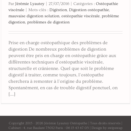
Par
Jérémie Lyautey
|
27/07/2016
|
Catégories :
Ostéopathie
viscérale
|
Mots-clés :
Digéstion
,
Digestion ostéopathie
,
mauvaise digestion solution
,
ostéopathie viscérale
,
problème
digestion
,
problèmes de digestion
Prise en charge ostéopathique des problèmes de
digestion De nombreux problèmes de digestion
peuvent être pris en charge en ostéopathie grâce aux
différentes techniques d'ostéopathie viscérale,
structurelle et crânienne. Quel que soit le problème
digestif à traiter, comme toujours, l'ostéopathe
cherchera à remonter à l'origine du problème.
Spontanément, en cas de trouble digestif ponctuel, on
[...]
Copyright 2015 -
2026 Jérémie Lyautey Ostéopathe | Tous droits réservés |
Cabinet : 4, rue Baulant 75012 Paris - 06 15 43 47 05 | Design by swipswap