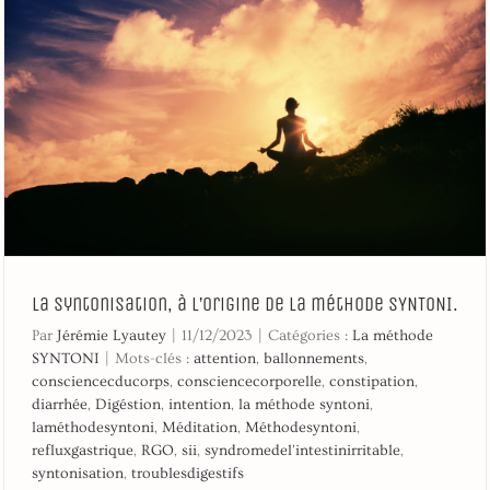
La syntonisation, à l’origine de la méthode SYNTONI.
Par
Jérémie Lyautey
|
11/12/2023
|
Catégories :
La méthode
SYNTONI
|
Mots-clés :
attention
,
ballonnements
,
consciencecducorps
,
consciencecorporelle
,
constipation
,
diarrhée
,
Digéstion
,
intention
,
la méthode syntoni
,
laméthodesyntoni
,
Méditation
,
Méthodesyntoni
,
refluxgastrique
,
RGO
,
sii
,
syndromedel'intestinirritable
,
syntonisation
,
troublesdigestifs