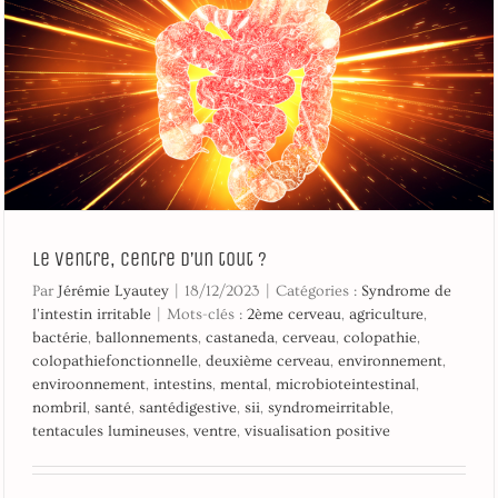
Le ventre, centre d’un tout ?
Par
Jérémie Lyautey
|
18/12/2023
|
Catégories :
Syndrome de
l'intestin irritable
|
Mots-clés :
2ème cerveau
,
agriculture
,
bactérie
,
ballonnements
,
castaneda
,
cerveau
,
colopathie
,
colopathiefonctionnelle
,
deuxième cerveau
,
environnement
,
enviroonnement
,
intestins
,
mental
,
microbioteintestinal
,
nombril
,
santé
,
santédigestive
,
sii
,
syndromeirritable
,
tentacules lumineuses
,
ventre
,
visualisation positive