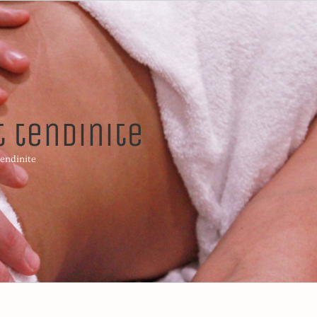
 tendinite
tendinite