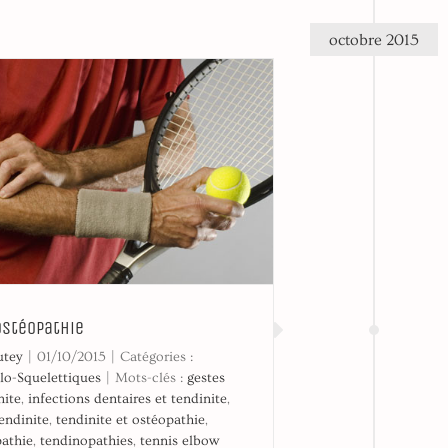
octobre 2015
ostéopathie
utey
|
01/10/2015
|
Catégories :
lo-Squelettiques
|
Mots-clés :
gestes
nite
,
infections dentaires et tendinite
,
endinite
,
tendinite et ostéopathie
,
pathie
,
tendinopathies
,
tennis elbow