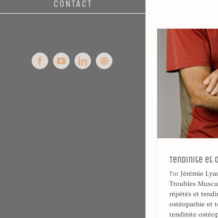
CONTACT
Facebook
YouTube
LinkedIn
Syntoni
Tendinite et 
Par
Jérémie Lya
Troubles Muscu
répétés et tendi
ostéopathie et t
tendinite ostéo