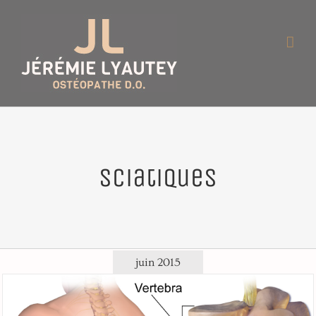
Passer
au
contenu
sciatiques
juin 2015