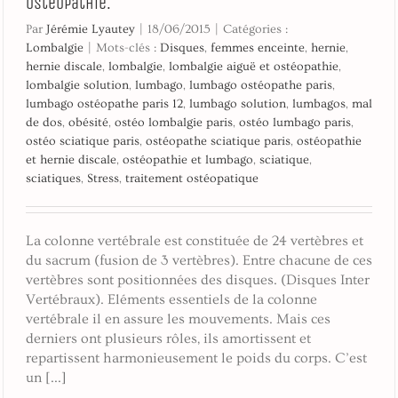
ostéopathie.
Par
Jérémie Lyautey
|
18/06/2015
|
Catégories :
Lombalgie
|
Mots-clés :
Disques
,
femmes enceinte
,
hernie
,
hernie discale
,
lombalgie
,
lombalgie aiguë et ostéopathie
,
lombalgie solution
,
lumbago
,
lumbago ostéopathe paris
,
lumbago ostéopathe paris 12
,
lumbago solution
,
lumbagos
,
mal
de dos
,
obésité
,
ostéo lombalgie paris
,
ostéo lumbago paris
,
ostéo sciatique paris
,
ostéopathe sciatique paris
,
ostéopathie
et hernie discale
,
ostéopathie et lumbago
,
sciatique
,
sciatiques
,
Stress
,
traitement ostéopatique
La colonne vertébrale est constituée de 24 vertèbres et
du sacrum (fusion de 3 vertèbres). Entre chacune de ces
vertèbres sont positionnées des disques. (Disques Inter
Vertébraux). Eléments essentiels de la colonne
vertébrale il en assure les mouvements. Mais ces
derniers ont plusieurs rôles, ils amortissent et
repartissent harmonieusement le poids du corps. C’est
un [...]