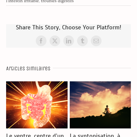
l'intestin irritable
,
troubles digestifs
Share This Story, Choose Your Platform!
Facebook
X
LinkedIn
Tumblr
Email
Articles similaires
Le ventre, centre d’un
La syntonisation, à
M