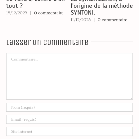
tout ?
l’origine de la méthode
l
SYNTONI.
d
18/12/2023
|
0 commentaire
S
11/12/2023
|
0 commentaire
e
0
Laisser un commentaire
Commentaire