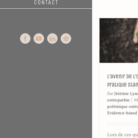
CONTACT
Facebook
YouTube
LinkedIn
Syntoni
L’avenir de l
pratique sta
Par
Jérémie Lya
ostéopathie
|
M
polémique osté
Evidence-based
Lors de ces qu