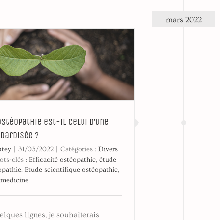
mars 2022
’ostéopathie est-il celui d’une
ndardisée ?
utey
|
31/03/2022
|
Catégories :
Divers
ots-clés :
Efficacité ostéopathie
,
étude
opathie
,
Etude scientifique ostéopathie
,
 medicine
elques lignes, je souhaiterais