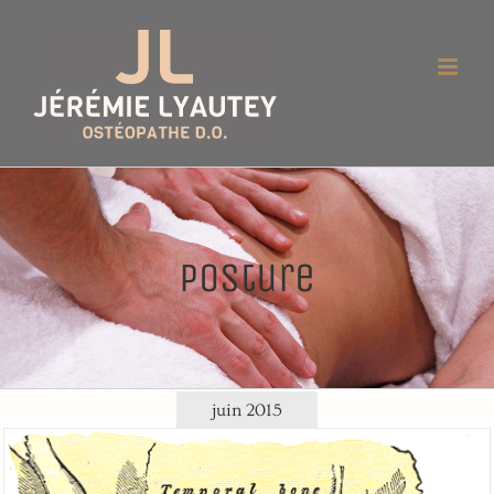
Passer
au
contenu
posture
juin 2015