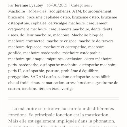
Par
Jérémie Lyautey
|
18/06/2015
|
Catégories :
Mâchoire
|
Mots-clés :
acouphènes
,
ATM
,
bourdonnement
,
bruxisme
,
bruxisme céphalée ostéo
,
bruxisme ostéo
,
bruxisme
ostéopathie
,
céphalée
,
cervicalgie machoire
,
craquement
,
craquement machoire
,
craquements mâchoire
,
dents
,
dents
usées
,
douleur machoire
,
mâchoire
,
Machoire bloquée
,
machoire contractée
,
machoire crispée
,
machoire de travers
,
machoire déplacée
,
mâchoire et ostéopathie
,
machoire
gonflée
,
machoire ostéopathe
,
mâchoire ostéopathie
,
machoire qui craque
,
migraines
,
occlusion
,
osteo mâchoire
paris
,
ostéopathe
,
ostéopathe machoire
,
ostéopathe machoire
paris 12
,
ostéopathie
,
posture
,
problème d'équilibre
,
pterygoides
,
SADAM ostéo
,
sadam ostéopathe
,
sensibilité
chaud froid
,
sinus
,
somatisation
,
stress bruxisme
,
syndrome de
costen
,
tensions
,
tête en étau
,
vertige
La mâchoire se retrouve au carrefour de différentes
fonctions. Sa principale fonction est la mastication.
Mais elle est également impliquée dans la phonation,