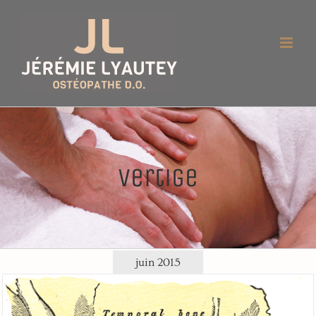
Passer
au
contenu
vertige
juin 2015