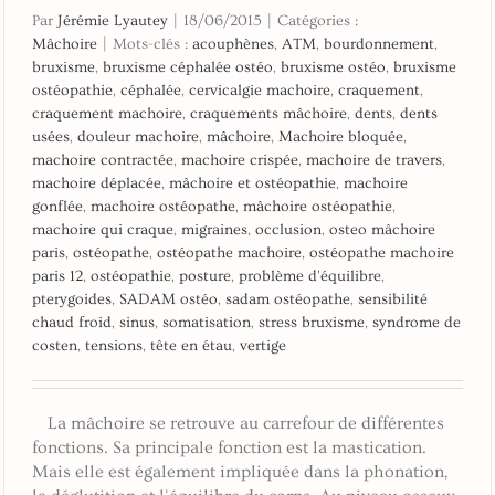
Par
Jérémie Lyautey
|
18/06/2015
|
Catégories :
Mâchoire
|
Mots-clés :
acouphènes
,
ATM
,
bourdonnement
,
bruxisme
,
bruxisme céphalée ostéo
,
bruxisme ostéo
,
bruxisme
ostéopathie
,
céphalée
,
cervicalgie machoire
,
craquement
,
craquement machoire
,
craquements mâchoire
,
dents
,
dents
usées
,
douleur machoire
,
mâchoire
,
Machoire bloquée
,
machoire contractée
,
machoire crispée
,
machoire de travers
,
machoire déplacée
,
mâchoire et ostéopathie
,
machoire
gonflée
,
machoire ostéopathe
,
mâchoire ostéopathie
,
machoire qui craque
,
migraines
,
occlusion
,
osteo mâchoire
paris
,
ostéopathe
,
ostéopathe machoire
,
ostéopathe machoire
paris 12
,
ostéopathie
,
posture
,
problème d'équilibre
,
pterygoides
,
SADAM ostéo
,
sadam ostéopathe
,
sensibilité
chaud froid
,
sinus
,
somatisation
,
stress bruxisme
,
syndrome de
costen
,
tensions
,
tête en étau
,
vertige
La mâchoire se retrouve au carrefour de différentes
fonctions. Sa principale fonction est la mastication.
Mais elle est également impliquée dans la phonation,